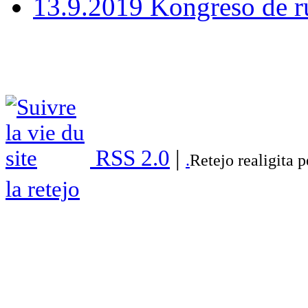
13.9.2019 Kongreso de r
RSS 2.0
|
.
Retejo realigita 
la retejo