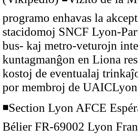
programo enhavas la akcept
stacidomoj SNCF Lyon-Part
bus- kaj metro-veturojn inter
kuntagmanĝon en Liona rest
kostoj de eventualaj trinkaĵo
por membroj de UAICLyon ka
◾Section Lyon AFCE Espéra
Bélier FR-69002 Lyon Fran