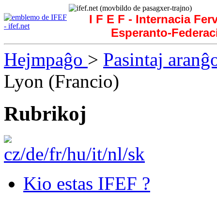
I F E F - Internacia Fer
Esperanto-Federac
Hejmpaĝo
>
Pasintaj aranĝ
Lyon (Francio)
Rubrikoj
Kio estas IFEF ?