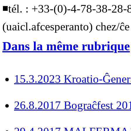
◾tél. : +33-(0)-4-78-38-28-
(uaicl.afcesperanto) chez/ĉe
Dans la même rubrique
15.3.2023 Kroatio-Ĝener
26.8.2017 Bograĉfest 20