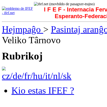
I F E F - Internacia Fer
Esperanto-Federac
Hejmpaĝo
>
Pasintaj aranĝ
Veliko Târnovo
Rubrikoj
Kio estas IFEF ?