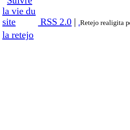
RSS 2.0
|
.
Retejo realigita 
la retejo