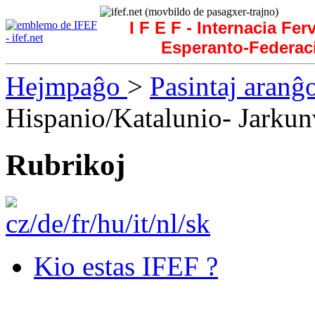
I F E F - Internacia Fer
Esperanto-Federac
Hejmpaĝo
>
Pasintaj aranĝ
Hispanio/Katalunio- Jarku
Rubrikoj
Kio estas IFEF ?