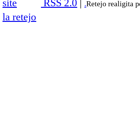
RSS 2.0
|
.
Retejo realigita 
la retejo