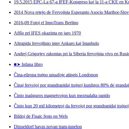
19.5.2015 EPC-La 67-a IFEF-Kongreso kaj la 11-a ĈKE en 
2014 Nova retejo de Fervojista Esperanto Asocio Maribor-Slov
2016-09 Fotoj el InnoTrans Berlino
Afiŝo pri IFES okazinta en jaro 1970
Altrapida fervojlinio inter Ankaro kaj Istanbulo
Andrej Grigorjev rakontas pri la Siberia fervojista vivo en Rusi
■➤ Infana libro
Ĉina-eŭropa trajno unuafoje atingis Londonon
Ĉinaj fervojoj por grandrapidaj trajnoj kunligos 80% de granda
Ĉinio inaŭguros magnetvojon kun mezmalalta rapido
Ĉinio kun 20 mil kilometroj da fervojoj por grandrapidaj trajnoj
Bildoj de Fisaic festo en Wels
Düsseldorf havas novan tram-tunelon