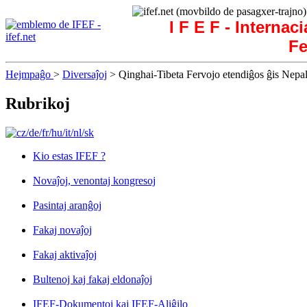
I F E F - Internac
Fe
Hejmpaĝo
>
Diversaĵoj
> Qinghai-Tibeta Fervojo etendiĝos ĝis Nepal
Rubrikoj
Kio estas IFEF ?
Novaĵoj, venontaj kongresoj
Pasintaj aranĝoj
Fakaj novaĵoj
Fakaj aktivaĵoj
Bultenoj kaj fakaj eldonaĵoj
IFEF-Dokumentoj kaj IFEF-Aliĝilo