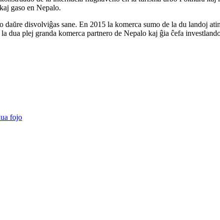
kaj gaso en Nepalo.
alo daŭre disvolviĝas sane. En 2015 la komerca sumo de la du landoj ati
s la dua plej granda komerca partnero de Nepalo kaj ĝia ĉefa investlando
ua fojo