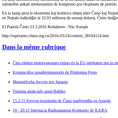
subskribis ankaŭ memorandon de kompreno por ekspluato de petrolo 
En la lastaj jaroj la ekonomia kaj komerca rilatoj inter Ĉinio kaj Nep
en Nepalo kalkuliĝis al 32.03 milionoj da usonaj dolaroj. Ĉinio fariĝi
El Popola Ĉinio 23.3.2016 Redaktoro : Niu Xueqin
http://esperanto.china.org.cn/2016-03/24/content_38104124.htm
Dans la même rubrique
Ĉina elektra motorvagonaro eniras en la EU-merkaton por la un
Komenciĝos pasaĝertransporto de Printempa Festo
Magnetŝveba fervojo por Japanio
Turisma atrakciaĵo apud Baltiko
15.2.15 Fervojo konstruita de Ĉinio malfermiĝis en Angolo
19 - 20.11 Internacia Radioamatora Konkurso de ILERA