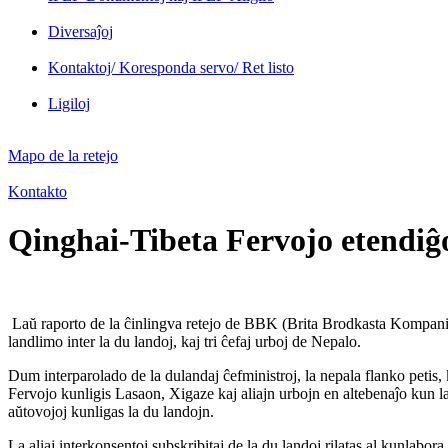
Diversaĵoj
Kontaktoj/ Koresponda servo/ Ret listo
Ligiloj
Mapo de la retejo
Kontakto
Qinghai-Tibeta Fervojo etendiĝo
Laŭ raporto de la ĉinlingva retejo de BBK (Brita Brodkasta Kompanio)
landlimo inter la du landoj, kaj tri ĉefaj urboj de Nepalo.
Dum interparolado de la dulandaj ĉefministroj, la nepala flanko petis
Fervojo kunligis Lasaon, Xigaze kaj aliajn urbojn en altebenaĵo kun la
aŭtovojoj kunligas la du landojn.
La aliaj interkonsentoj subskribitaj de la du landoj rilatas al kunlab