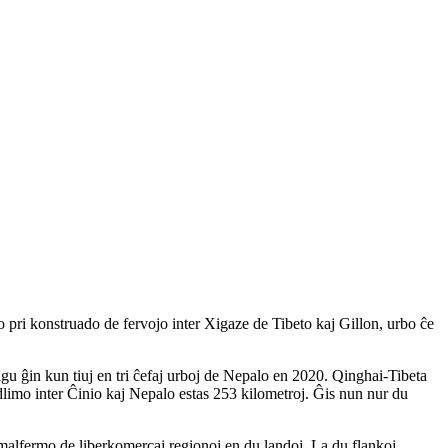
pri konstruado de fervojo inter Xigaze de Tibeto kaj Gillon, urbo ĉe
gu ĝin kun tiuj en tri ĉefaj urboj de Nepalo en 2020. Qinghai-Tibeta
ndlimo inter Ĉinio kaj Nepalo estas 253 kilometroj. Ĝis nun nur du
j malfermo de liberkomercaj regionoj en du landoj. La du flankoj