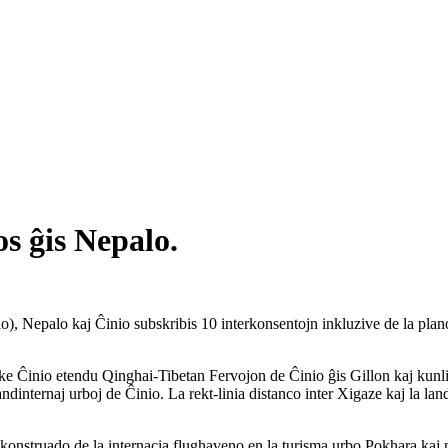
s ĝis Nepalo.
, Nepalo kaj Ĉinio subskribis 10 interkonsentojn inkluzive de la plano 
, ke Ĉinio etendu Qinghai-Tibetan Fervojon de Ĉinio ĝis Gillon kaj kunli
ndinternaj urboj de Ĉinio. La rekt-linia distanco inter Xigaze kaj la la
ora konstruado de la internacia flughaveno en la turisma urbo Pokhara ka