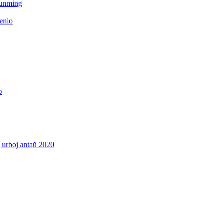
Kunming
enio
o
j urboj antaŭ 2020