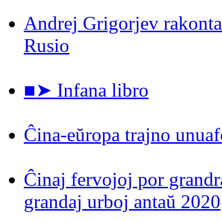
Andrej Grigorjev rakontas
Rusio
■➤ Infana libro
Ĉina-eŭropa trajno unuaf
Ĉinaj fervojoj por grand
grandaj urboj antaŭ 2020