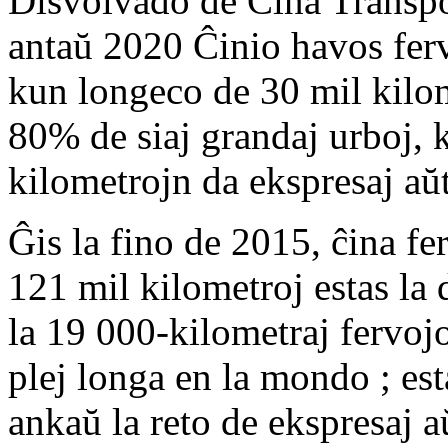
Disvolvado de Ĉina Transpor
antaŭ 2020 Ĉinio havos ferv
kun longeco de 30 mil kilome
80% de siaj grandaj urboj, 
kilometrojn da ekspresaj aŭ
Ĝis la fino de 2015, ĉina fe
121 mil kilometroj estas la
la 19 000-kilometraj fervoj
plej longa en la mondo ; est
ankaŭ la reto de ekspresaj 