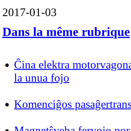
2017-01-03
Dans la même rubrique
Ĉina elektra motorvagona
la unua fojo
Komenciĝos pasaĝertrans
Magnetŝveba fervojo por