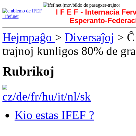
I F E F - Internacia Fer
Esperanto-Federac
Hejmpaĝo
>
Diversaĵoj
> Ĉi
trajnoj kunligos 80% de gran
Rubrikoj
Kio estas IFEF ?