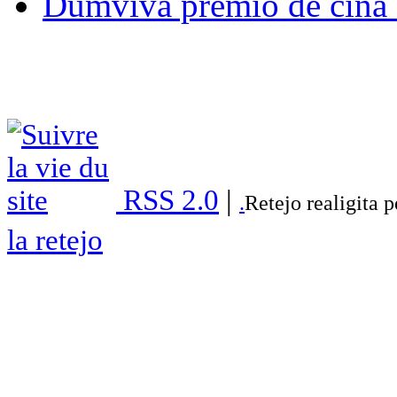
Dumviva premio de ĉina 
RSS 2.0
|
.
Retejo realigita 
la retejo