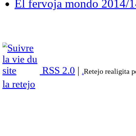
El fervoja mondo 2014/1
RSS 2.0
|
.
Retejo realigita 
la retejo