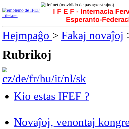
I F E F - Internacia Fer
Esperanto-Federac
Hejmpaĝo
>
Fakaj novaĵoj
>
Rubrikoj
Kio estas IFEF ?
Novaĵoj, venontaj kongre