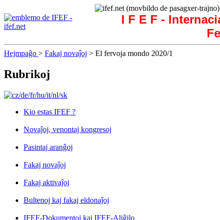
I F E F - Internac
Fe
Hejmpaĝo
>
Fakaj novaĵoj
> El fervoja mondo 2020/1
Rubrikoj
Kio estas IFEF ?
Novaĵoj, venontaj kongresoj
Pasintaj aranĝoj
Fakaj novaĵoj
Fakaj aktivaĵoj
Bultenoj kaj fakaj eldonaĵoj
IFEF-Dokumentoj kaj IFEF-Aliĝilo