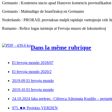
Germanio : Kontenera stacio apud Hanovro komencis provtrafikadon
Germanio : Malmultigo de branĉtrakoj en Germanio
Nederlando : PRORAIL provtaksas malpli rapidajn vartrajnojn cele li
Rumanio : Rešice logas turistojn al Fervoja muzeo de lokomotivoj
Dans la même rubrique
El fervoja mondo 2018/07
El fervoja mondo 2020/2
2019-09 El fervoja mondo
2019-10 El fervoja mondo
24.10.2024 faka prelego : Cifereca Aŭtomata Kuplilo – perspek
975. ■➤ Projekto VERDEN