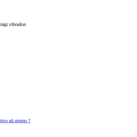
migi vibradon
tivo aŭ utopio ?