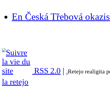
En Česká Třebová okazis 
RSS 2.0
|
.
Retejo realigita 
la retejo