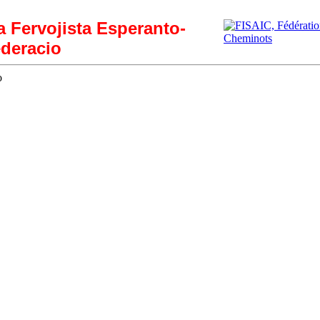
ia Fervojista Esperanto-
deracio
o