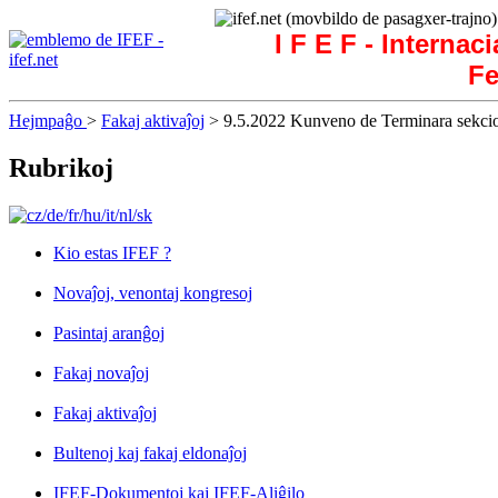
I F E F - Internac
Fe
Hejmpaĝo
>
Fakaj aktivaĵoj
> 9.5.2022 Kunveno de Terminara sekci
Rubrikoj
Kio estas IFEF ?
Novaĵoj, venontaj kongresoj
Pasintaj aranĝoj
Fakaj novaĵoj
Fakaj aktivaĵoj
Bultenoj kaj fakaj eldonaĵoj
IFEF-Dokumentoj kaj IFEF-Aliĝilo