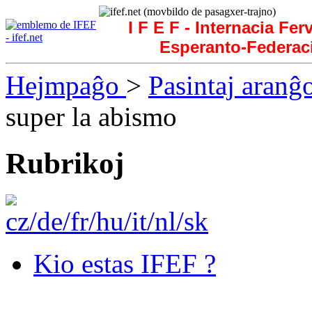
I F E F - Internacia Fer
Esperanto-Federac
Hejmpaĝo
>
Pasintaj aranĝ
super la abismo
Rubrikoj
Kio estas IFEF ?