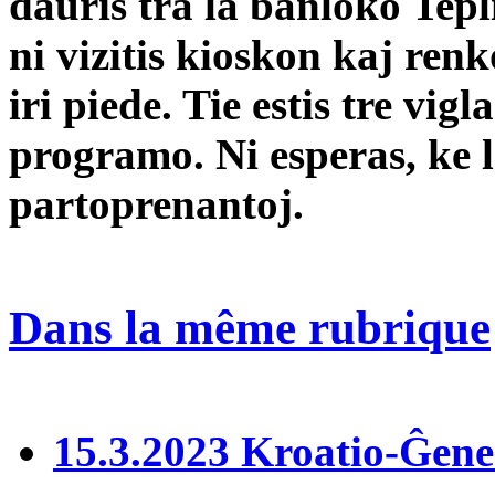
dauris tra la banloko Tepli
ni vizitis kioskon kaj renko
iri piede. Tie estis tre vi
programo. Ni esperas, ke l
partoprenantoj.
Dans la même rubrique
15.3.2023 Kroatio-Ĝen