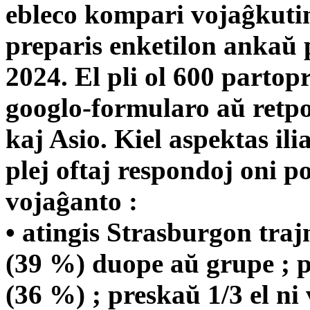
ebleco kompari vojaĝkutim
preparis enketilon ankaŭ
2024. El pli ol 600 partop
googlo-formularo aŭ retpo
kaj Asio. Kiel aspektas il
plej oftaj respondoj oni po
vojaĝanto :
• atingis Strasburgon tra
(39 %) duope aŭ grupe ; pl
(36 %) ; preskaŭ 1/3 el ni 