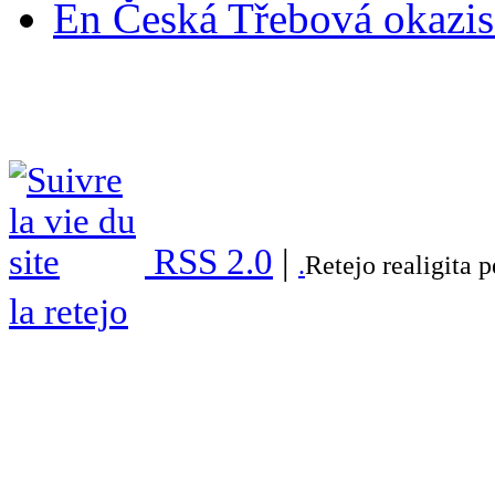
En Česká Třebová okazis 
RSS 2.0
|
.
Retejo realigita 
la retejo