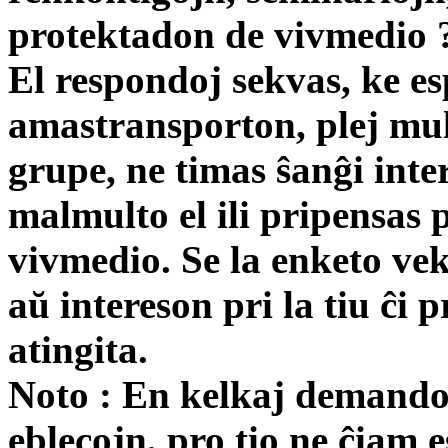
protektadon de vivmedio 
El respondoj sekvas, ke es
amastransporton, plej mul
grupe, ne timas ŝanĝi inter
malmulto el ili pripensas 
vivmedio. Se la enketo ve
aŭ intereson pri la tiu ĉi 
atingita.
Noto : En kelkaj demandoj
eblecojn, pro tio ne ĉiam 