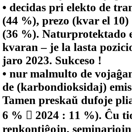
• decidas pri elekto de t
(44 %), prezo (kvar el 10)
(36 %). Naturprotektado e
kvaran – je la lasta pozici
jaro 2023. Sukceso !
• nur malmulto de vojaĝa
de (karbondioksidaj) emis
Tamen preskaŭ dufoje plial
6 %  2024 : 11 %). Ĉu tio
renkontiĝojn, seminariojn