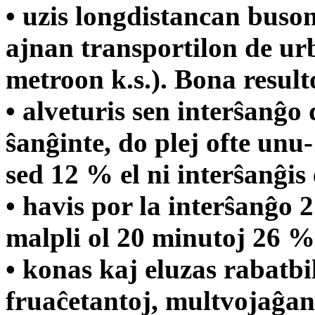
• uzis longdistancan buso
ajnan transportilon de ur
metroon k.s.). Bona resul
• alveturis sen interŝanĝo 
ŝanĝinte, do plej ofte unu
sed 12 % el ni interŝanĝis 
• havis por la interŝanĝo 
malpli ol 20 minutoj 26 % 
• konas kaj eluzas rabatbi
fruaĉetantoj, multvojaĝant