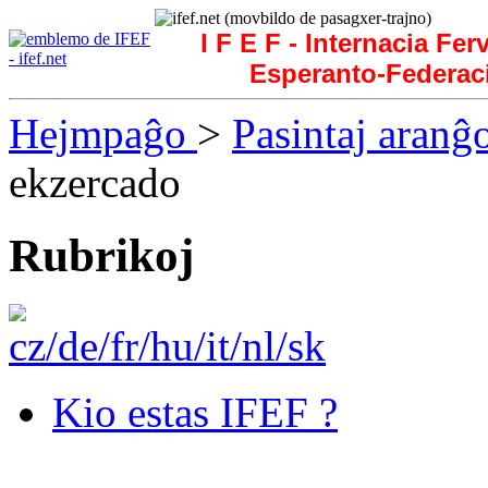
I F E F - Internacia Fer
Esperanto-Federac
Hejmpaĝo
>
Pasintaj aranĝ
ekzercado
Rubrikoj
Kio estas IFEF ?