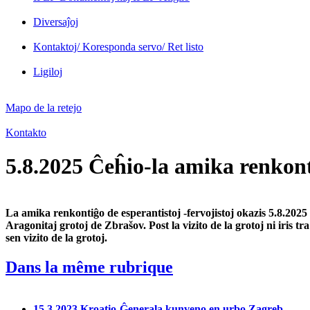
Diversaĵoj
Kontaktoj/ Koresponda servo/ Ret listo
Ligiloj
Mapo de la retejo
Kontakto
5.8.2025 Ĉeĥio-la amika renkon
La amika renkontiĝo de esperantistoj -fervojistoj okazis 5.8.2025
Aragonitaj grotoj de Zbrašov. Post la vizito de la grotoj ni iris tra
sen vizito de la grotoj.
Dans la même rubrique
15.3.2023 Kroatio-Ĝenerala kunveno en urbo Zagreb