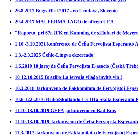
26.8.2017 Bograĉfest 2017 - en Lendava, Slovenio
29.4 2017 MALFERMA TAGO de oficejo UEA
"Raporto"pri 67a IFK en Kunming de s.Hubert de Meyer
1.10.-3.10.2021 konferenco de Ĉeĥa Fervojista Esperanto A
1.3.-2.3.2025 Ĉeĥio-Lingva ekzercado
1.6.2019 10 jaroj de Ĉeĥa Fervojista E-asocio (Česká Třeb
10-12.10.2015 Brazilio-La fervoja vilaĝo invitis vin !
10.3.2018 Jarkunveno de Fakkomitato de Fervojistoj Espera
10.6-12.6.2016 Britio/Skotlando-La 111a Skota Esperanto 
11.10-13.10.2019 GEFA jarkunveno en Bad Ems
11.10-13.10.2019 Jarkunveno de Ĉeĥa Fervojista Esperant
11.3.2017 Jarkunveno de Fakkomitato de Fervojistoj Espera