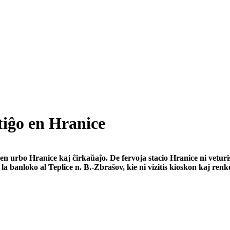
tiĝo en Hranice
 en urbo Hranice kaj ĉirkaŭaĵo. De fervoja stacio Hranice ni vetur
 la banloko al Teplice n. B.-Zbrašov, kie ni vizitis kioskon kaj renkot