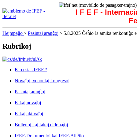
I F E F - Internac
Fe
Hejmpaĝo
>
Pasintaj aranĝoj
> 5.8.2025 Ĉeĥio-la amika renkontiĝo 
Rubrikoj
Kio estas IFEF ?
Novaĵoj, venontaj kongresoj
Pasintaj aranĝoj
Fakaj novaĵoj
Fakaj aktivaĵoj
Bultenoj kaj fakaj eldonaĵoj
IFEF-Dokumentoj kaj IFEF-Aliĝilo