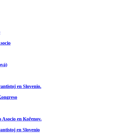
e
socio
ová)
ntistoj en Slovenio.
Kongreso
o Asocio en Kořenov.
ntistoj en Slovenio