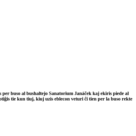
is per buso al bushaltejo Sanatorium Janáček kaj ekiris piede al
iĝis tie kun tiuj, kiuj uzis eblecon veturi ĉi tien per la buso rekte