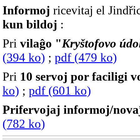
Informoj
ricevitaj el Jindř
kun bildoj
:
Pri
vilaĝo "
Kryštofovo údo
(394 ko)
;
pdf (479 ko)
Pri
10 servoj por faciligi 
ko)
;
pdf (601 ko)
Prifervojaj informoj/nova
(782 ko)