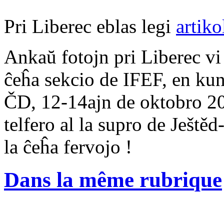
Pri Liberec eblas legi
artiko
Ankaŭ fotojn pri Liberec vi
ĉeĥa sekcio de IFEF, en ku
ČD, 12-14ajn de oktobro 200
telfero al la supro de Ještě
la ĉeĥa fervojo !
Dans la même rubrique