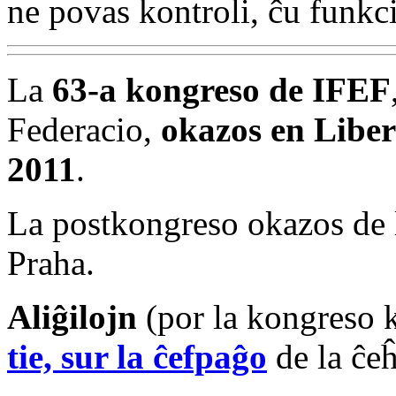
ne povas kontroli, ĉu funkc
La
63-a kongreso de IFEF
Federacio,
okazos en Libere
2011
.
La postkongreso okazos de l
Praha.
Aliĝilojn
(por la kongreso 
tie, sur la ĉefpaĝo
de la ĉeĥ