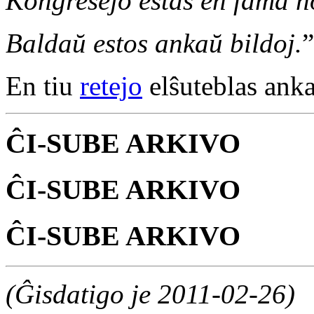
Kongresejo estas en fama ho
Baldaŭ estos ankaŭ bildoj.
”
En tiu
retejo
elŝuteblas anka
ĈI-SUBE ARKIVO
ĈI-SUBE ARKIVO
ĈI-SUBE ARKIVO
(Ĝisdatigo je 2011-02-26)