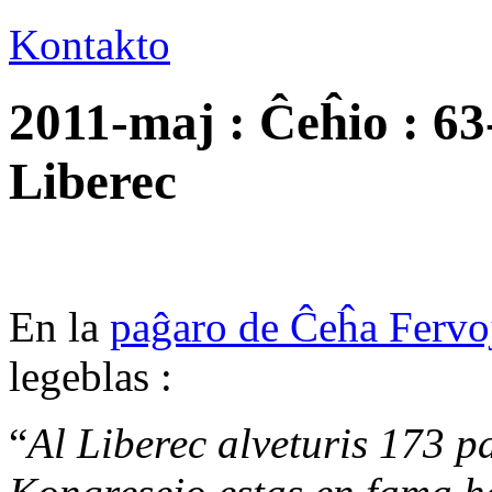
Kontakto
2011-maj : Ĉeĥio : 6
Liberec
En la
paĝaro de Ĉeĥa Fervo
legeblas :
“
Al Liberec alveturis 173 p