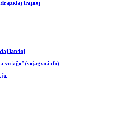
ndrapidaj trajnoj
daj landoj
La vojaĝo"(vojagxo.info)
ojo