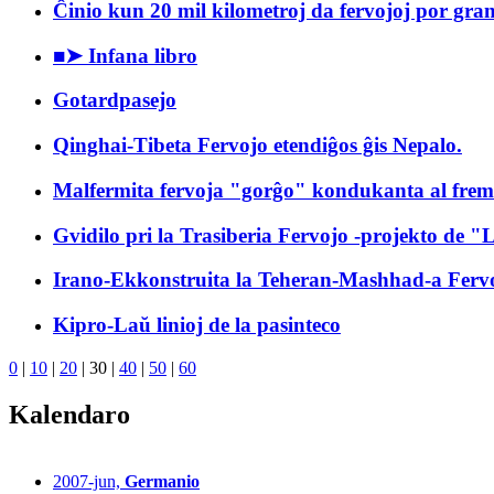
Ĉinio kun 20 mil kilometroj da fervojoj por gra
■➤ Infana libro
Gotardpasejo
Qinghai-Tibeta Fervojo etendiĝos ĝis Nepalo.
Malfermita fervoja "gorĝo" kondukanta al frem
Gvidilo pri la Trasiberia Fervojo -projekto de "
Irano-Ekkonstruita la Teheran-Mashhad-a Ferv
Kipro-Laŭ linioj de la pasinteco
0
|
10
|
20
|
30
|
40
|
50
|
60
Kalendaro
2007-jun,
Germanio