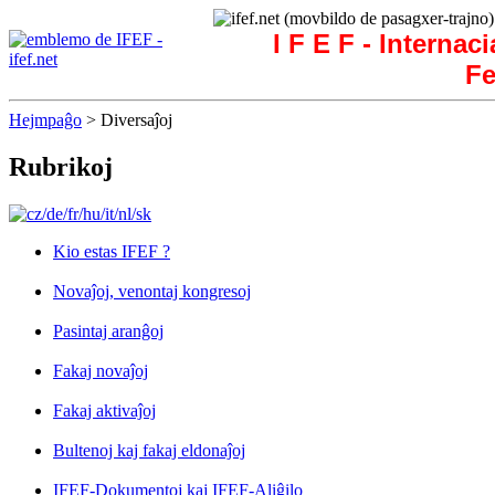
I F E F - Internac
Fe
Hejmpaĝo
> Diversaĵoj
Rubrikoj
Kio estas IFEF ?
Novaĵoj, venontaj kongresoj
Pasintaj aranĝoj
Fakaj novaĵoj
Fakaj aktivaĵoj
Bultenoj kaj fakaj eldonaĵoj
IFEF-Dokumentoj kaj IFEF-Aliĝilo