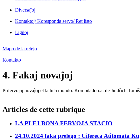
Diversaĵoj
Kontaktoj/ Koresponda servo/ Ret listo
Ligiloj
Mapo de la retejo
Kontakto
4. Fakaj novaĵoj
Prifervojaj novaĵoj el la tuta mondo. Kompilado i.a. de Jindřich Tomí
Articles de cette rubrique
LA PLEJ BONA FERVOJA STACIO
24.10.2024 faka prelego : Cifereca Aŭtomata Kup