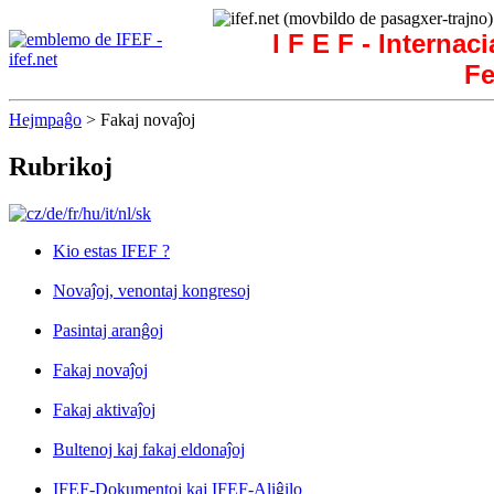
I F E F - Internac
Fe
Hejmpaĝo
> Fakaj novaĵoj
Rubrikoj
Kio estas IFEF ?
Novaĵoj, venontaj kongresoj
Pasintaj aranĝoj
Fakaj novaĵoj
Fakaj aktivaĵoj
Bultenoj kaj fakaj eldonaĵoj
IFEF-Dokumentoj kaj IFEF-Aliĝilo