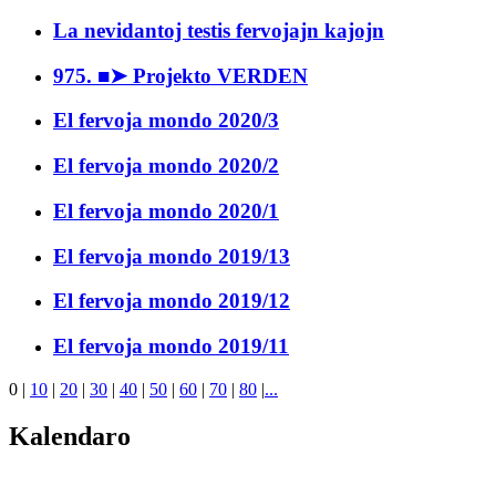
La nevidantoj testis fervojajn kajojn
975. ■➤ Projekto VERDEN
El fervoja mondo 2020/3
El fervoja mondo 2020/2
El fervoja mondo 2020/1
El fervoja mondo 2019/13
El fervoja mondo 2019/12
El fervoja mondo 2019/11
0
|
10
|
20
|
30
|
40
|
50
|
60
|
70
|
80
|
...
Kalendaro