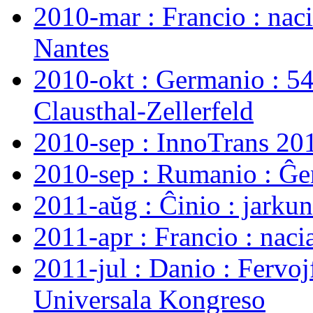
2010-mar : Francio : nac
Nantes
2010-okt : Germanio : 5
Clausthal-Zellerfeld
2010-sep : InnoTrans 20
2010-sep : Rumanio : Ĝe
2011-aŭg : Ĉinio : jark
2011-apr : Francio : nac
2011-jul : Danio : Fervo
Universala Kongreso