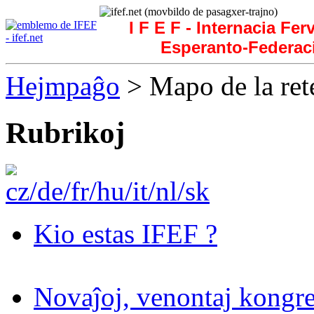
I F E F - Internacia Fer
Esperanto-Federac
Hejmpaĝo
> Mapo de la ret
Rubrikoj
Kio estas IFEF ?
Novaĵoj, venontaj kongre