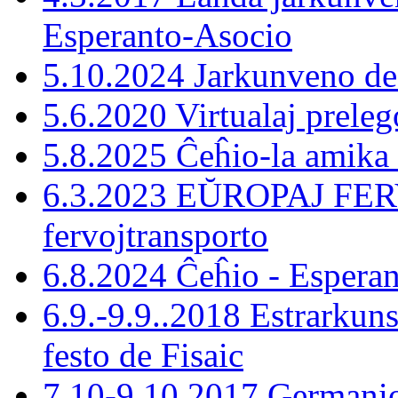
Esperanto-Asocio
5.10.2024 Jarkunveno d
5.6.2020 Virtualaj preleg
5.8.2025 Ĉeĥio-la amika
6.3.2023 EŬROPAJ FERV
fervojtransporto
6.8.2024 Ĉeĥio - Esperan
6.9.-9.9..2018 Estrarkun
festo de Fisaic
7.10-9.10.2017 Germani