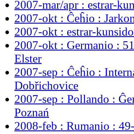
2007-mar/apr : estrar-kuns
2007-okt : Ĉeĥio : Jarko
2007-okt : estrar-kunsid
2007-okt : Germanio : 5
Elster
2007-sep : Ĉeĥio : Inter
Dobřichovice
2007-sep : Pollando : Ĝ
Poznań
2008-feb : Rumanio : 49