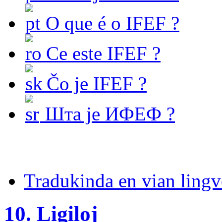
O que é o IFEF ?
Ce este IFEF ?
Čo je IFEF ?
Шта је ИФЕФ ?
Tradukinda en vian ling
10. Ligiloj