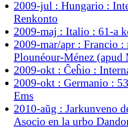
2009-jul : Hungario : Int
Renkonto
2009-maj : Italio : 61-a 
2009-mar/apr : Francio :
Plounéour-Ménez (apud M
2009-okt : Ĉeĥio : Inter
2009-okt : Germanio : 5
Ems
2010-aŭg : Jarkunveno de
Asocio en la urbo Dando