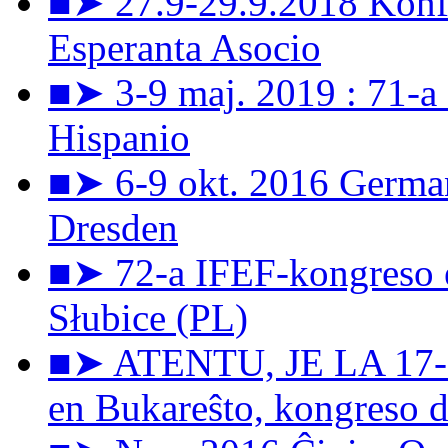
■➤ 27.9-29.9.2018 Konfe
Esperanta Asocio
■➤ 3-9 maj. 2019 : 71-a
Hispanio
■➤ 6-9 okt. 2016 Germa
Dresden
■➤ 72-a IFEF-kongreso e
Słubice (PL)
■➤ ATENTU, JE LA 17-a 
en Bukareŝto, kongreso