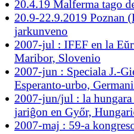
20.4.19 Malferma tago d
20.9-22.9.2019 Poznan (
jarkunveno
2007-jul : IFEF en la E
Maribor, Slovenio
2007-jun : Speciala J.-G
Esperanto-urbo, German
2007-jun/jul : la hungara
jariĝon en Győr, Hungar
2007-maj : 59-a kongreso