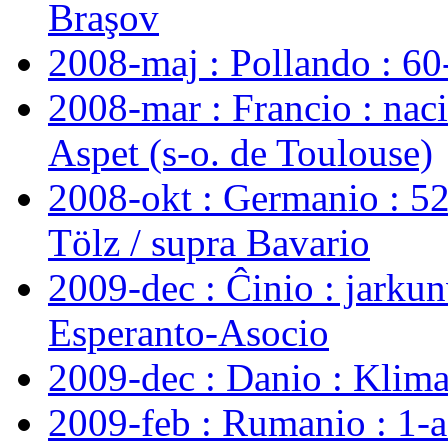
Braşov
2008-maj : Pollando : 6
2008-mar : Francio : nac
Aspet (s-o. de Toulouse)
2008-okt : Germanio : 5
Tölz / supra Bavario
2009-dec : Ĉinio : jarku
Esperanto-Asocio
2009-dec : Danio : Klim
2009-feb : Rumanio : 1-