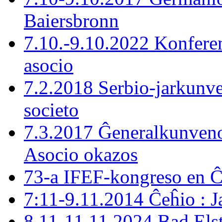
Baiersbronn
7.10.-9.10.2022 Konferen
asocio
7.2.2018 Serbio-jarkunve
societo
7.3.2017 Ĝeneralkunveno
Asocio okazos
73-a IFEF-kongreso en 
7:11-9.11.2014 Ĉeĥio : J
8.11-11.11.2024 Bad Els