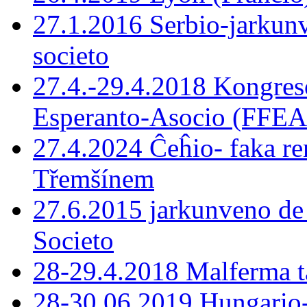
27.1.2016 Serbio-jarkunv
societo
27.4.-29.4.2018 Kongreso
Esperanto-Asocio (FFEA
27.4.2024 Ĉeĥio- faka r
Třemšínem
27.6.2015 jarkunveno de 
Societo
28-29.4.2018 Malferma t
28-30.06.2019 Hungario-