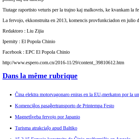
Tiutage raportisto veturis per la trajno kaj malkovris, ke kvankam la fe
La fervojo, ekkonstruita en 2013, komencis provfunkciadon en julio d
Redaktoro : Liu Zijia
Ipernity : El Popola Chinio
Facebook : EPC El Popola Chinio
http://www.espero.com.cn/2016-11/29/content_39810612.htm
Dans la même rubrique
Ĉina elektra motorvagonaro eniras en la EU-merkaton por la un
Komenciĝos pasaĝertransporto de Printempa Festo
Magnetŝveba fervojo por Japanio
Turisma atrakciaĵo apud Baltiko