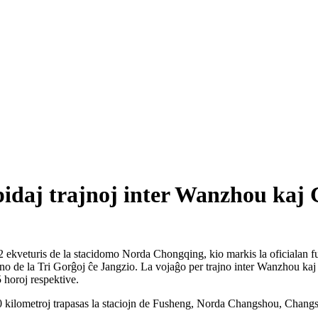
pidaj trajnoj inter Wanzhou kaj
2 ekveturis de la stacidomo Norda Chongqing, kio markis la oficialan fu
iono de la Tri Gorĝoj ĉe Jangzio. La vojaĝo per trajno inter Wanzhou 
5 horoj respektive.
50 kilometroj trapasas la staciojn de Fusheng, Norda Changshou, Changs