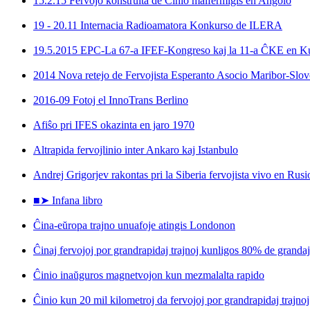
15.2.15 Fervojo konstruita de Ĉinio malfermiĝis en Angolo
19 - 20.11 Internacia Radioamatora Konkurso de ILERA
19.5.2015 EPC-La 67-a IFEF-Kongreso kaj la 11-a ĈKE en 
2014 Nova retejo de Fervojista Esperanto Asocio Maribor-Slov
2016-09 Fotoj el InnoTrans Berlino
Afiŝo pri IFES okazinta en jaro 1970
Altrapida fervojlinio inter Ankaro kaj Istanbulo
Andrej Grigorjev rakontas pri la Siberia fervojista vivo en Rusi
■➤ Infana libro
Ĉina-eŭropa trajno unuafoje atingis Londonon
Ĉinaj fervojoj por grandrapidaj trajnoj kunligos 80% de granda
Ĉinio inaŭguros magnetvojon kun mezmalalta rapido
Ĉinio kun 20 mil kilometroj da fervojoj por grandrapidaj trajnoj