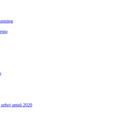
Kunming
enio
o
j urboj antaŭ 2020