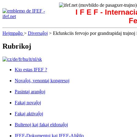
I F E F - Internac
Fe
Hejmpaĝo
>
Diversaĵoj
> Ekfunkciis fervojo por grandrapidaj trajnoj 
Rubrikoj
Kio estas IFEF ?
Novaĵoj, venontaj kongresoj
Pasintaj aranĝoj
Fakaj novaĵoj
Fakaj aktivaĵoj
Bultenoj kaj fakaj eldonaĵoj
IFEF-Dokumentoj kaj IFEF-Aliĝilo