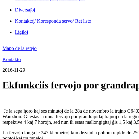
Diversaĵoj
Kontaktoj/ Koresponda servo/ Ret listo
Ligiloj
Mapo de la retejo
Kontakto
2016-11-29
Ekfunkciis fervojo por grandra
Je la sepa horo kaj ses minutoj de la 28a de novembro la trajno C640
Wanzhou. Ĝi estas la unua fervojo por grandrapidaj trajnoj en la reg
respektive 4 kaj 7 horojn, sed nun ili estas mallongigitaj ĝis 1,5 kaj 3,
La fervojo longa je 247 kilometroj kun dezajnita pohora rapido de 2
pontoj kaj tra tuneloj.