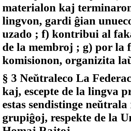
materialon kaj terminaron 
lingvon, gardi ĝian unueco
uzado ; f) kontribui al fa
de la membroj ; g) por la 
komisionon, organizita la
§ 3 Neŭtraleco La Federac
kaj, escepte de la lingva p
estas sendistinge neŭtrala 
grupiĝoj, respekte de la U
Homaj Rajtoj.