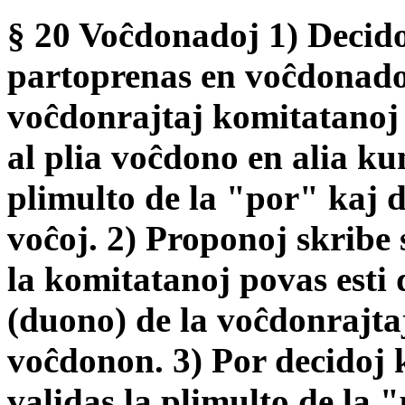
§ 20 Voĉdonadoj 1) Decido
partoprenas en voĉdonado 
voĉdonrajtaj komitatanoj 
al plia voĉdono en alia ku
plimulto de la "por" kaj 
voĉoj. 2) Proponoj skribe 
la komitatanoj povas esti d
(duono) de la voĉdonrajta
voĉdonon. 3) Por decidoj 
validas la plimulto de la 