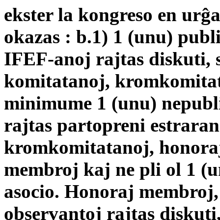
ekster la kongreso en urĝ
okazas : b.1) 1 (unu) publ
IFEF-anoj rajtas diskuti, 
komitatanoj, kromkomitata
minimume 1 (unu) nepubli
rajtas partopreni estrara
kromkomitatanoj, honoraj
membroj kaj ne pli ol 1 (u
asocio. Honoraj membroj,
observantoj rajtas diskuti