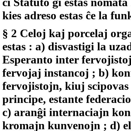
ĉi Statuto ĝi estas nomat
kies adreso estas ĉe la fun
§ 2 Celoj kaj porcelaj org
estas : a) disvastigi la uz
Esperanto inter fervojistoj
fervojaj instancoj ; b) ko
fervojistojn, kiuj scipova
principe, estante federacio
c) aranĝi internaciajn ko
kromajn kunvenojn ; d) el