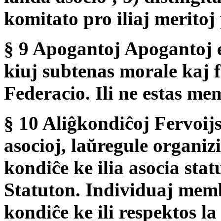
komitato pro iliaj meritoj
§ 9 Apogantoj Apogantoj e
kiuj subtenas morale kaj f
Federacio. Ili ne estas mem
§ 10 Aliĝkondiĉoj Fervoijs
asocioj, laŭregule organizi
kondiĉe ke ilia asocia sta
Statuton. Individuaj membr
kondiĉe ke ili respektos l