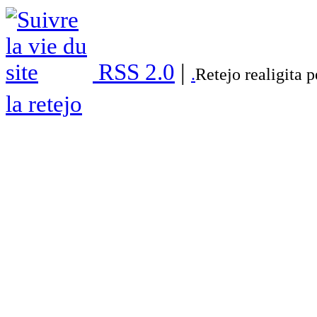
RSS 2.0
|
.
Retejo realigita 
la retejo