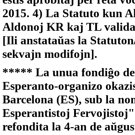
2015. 4) La Statuto kun 
Aldonoj KR kaj TL validas
[Ili anstataŭas la Statuto
sekvajn modifojn].
***** La unua fondiĝo de 
Esperanto-organizo okazis
Barcelona (ES), sub la no
Esperantistoj Fervojistoj"
refondita la 4-an de aŭg