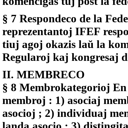
komenciĝas tuj post la fe
§ 7 Respondeco de la Feder
reprezentantoj IFEF respo
tiuj agoj okazis laŭ la ko
Regularoj kaj kongresaj de
II. MEMBRECO
§ 8 Membrokategorioj En 
membroj : 1) asociaj memb
asocioj ; 2) individuaj mem
landa asocio ; 3) distingi