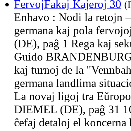
FervojFakaj Kajeroj 30
(
Enhavo : Nodi la retojn –
germana kaj pola ferv
(DE), paĝ 1 Rega kaj seku
Guido BRANDENBURG (DE
kaj turnoj de la "Vennbahn
germana landlima situac
La novaj ligoj tra Eǔropo
DIEMEL (DE), paĝ 31 160
ĉefaj detaloj el koncerna