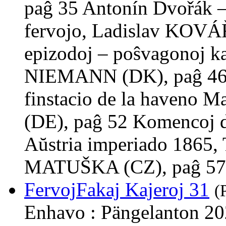
paĝ 35 Antonín Dvořák –
fervojo, Ladislav KOVÁŘ
epizodoj – poŝvagonoj k
NIEMANN (DK), paĝ 46 L
finstacio de la haveno
(DE), paĝ 52 Komencoj de
Aŭstria imperiado 1865,
MATUŠKA (CZ), paĝ 57
FervojFakaj Kajeroj 31
(
Enhavo : Pängelanton 202