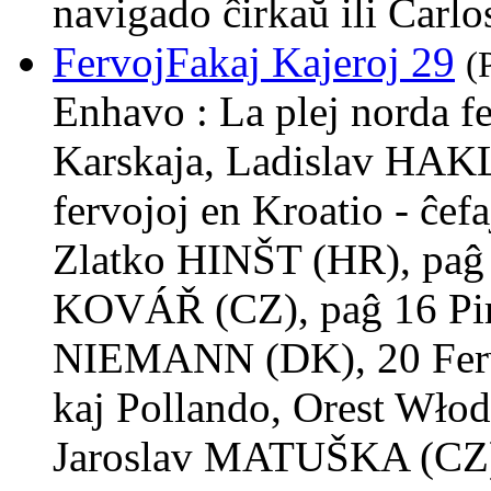
navigado ĉirkaŭ ili Car
FervojFakaj Kajeroj 29
(
Enhavo : La plej norda f
Karskaja, Ladislav HAKL
fervojoj en Kroatio - ĉefa
Zlatko HINŠT (HR), paĝ 
KOVÁŘ (CZ), paĝ 16 Pira
NIEMANN (DK), 20 Fervoj
kaj Pollando, Orest W
Jaroslav MATUŠKA (CZ)