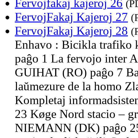
Fervojfakaj kajeroj 26
(P
FervojFakaj Kajeroj 27
(
FervojFakaj Kajeroj 28
(
Enhavo : Bicikla trafiko
paĝo 1 La fervojo inter 
GUIHAT (RO) paĝo 7 Baza
laŭmezure de la homo Z
Kompletaj informadsist
23 Køge Nord stacio – gr
NIEMANN (DK) paĝo 25 L