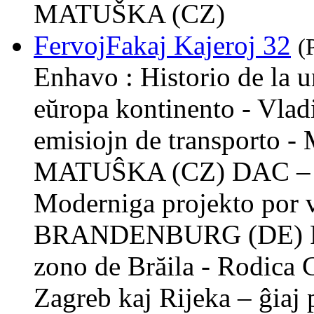
MATUŠKA (CZ)
FervojFakaj Kajeroj 32
(
Enhavo : Historio de la u
eŭropa kontinento - Vla
emisiojn de transporto -
MATUŜKA (CZ) DAC – Ci
Moderniga projekto por 
BRANDENBURG (DE) Pen
zono de Brăila - Rodica 
Zagreb kaj Rijeka – ĝiaj