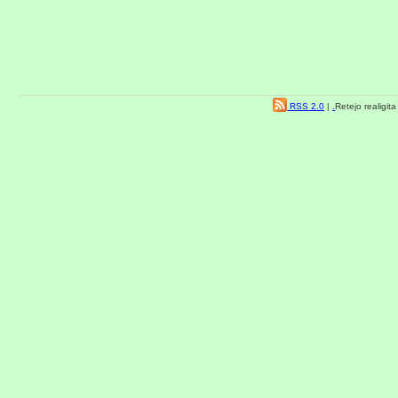
RSS 2.0
|
.
Retejo realigit