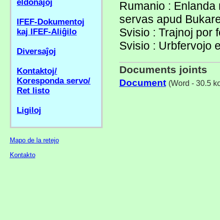
eldonaĵoj
Rumanio : Enlanda 
servas apud Bukare
IFEF-Dokumentoj
Svisio : Trajnoj por 
kaj IFEF-Aliĝilo
Svisio : Urbfervojo 
Diversaĵoj
Documents joints
Kontaktoj/
Koresponda servo/
Document
(Word - 30.5 k
Ret listo
Ligiloj
Mapo de la retejo
Kontakto