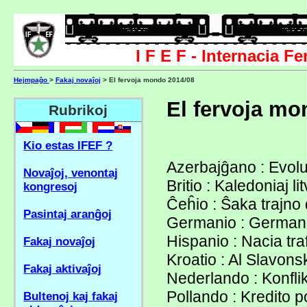
I F E F - Internacia F
Hejmpaĝo
>
Fakaj novaĵoj
> El fervoja mondo 2014/08
El fervoja mo
Rubrikoj
Kio estas IFEF ?
Azerbajĝano : Evol
Novaĵoj, venontaj
Britio : Kaledoniaj 
kongresoj
Ĉeĥio : Ŝaka trajno
Pasintaj aranĝoj
Germanio : Germana
Hispanio : Nacia tra
Fakaj novaĵoj
Kroatio : Al Slavon
Fakaj aktivaĵoj
Nederlando : Konflik
Pollando : Kredito 
Bultenoj kaj fakaj