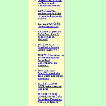
"Raporto"pri 67a IFK
en Kunming de
s.Hubert de Meyere
1.10.-3.10.2021
konferenco de Ĉeĥa
Fervojista Esperanto
Asocio
1.3.-2.3.2025 Ĉeĥio-
Lingva ekzercado
1.6.2019 10 jaroj de
Ĉeĥa Fervojista E-
asocio (Česká
Třebová)
10-12.10.2015
Brazilio-La fervoja
vilaĝo invitis vin !
10.3.2018 Jarkunveno
de Fakkomitato de
Fervojistoj
Esperantistoj en
Slovenio.
10.6-12.6.2016
Britio/Skotlando-La
111a Skota Esperanto
Kongreso
11.10-13.10.2019
GEFA jarkunveno en
Bad Ems
11.10-13.10.2019
Jarkunveno de Ĉeĥa
Fervojista Esperanto
Asocio en Kořenov.