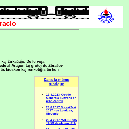
racio
 kaj ĉirkaŭaĵo. De fervoja
ede al Aragonitaj grotoj de Zbrašov.
zitis kioskon kaj renkotiĝis tie kun
Dans la même
rubrique
15.3.2023 Kroatio-
Ĝenerala kunveno en
urbo Zagreb
26.8.2017 Bograĉfest
2017 - en Lendava,
Slovenio
29.4 2017 MALFERMA
TAGO de oficejo UEA