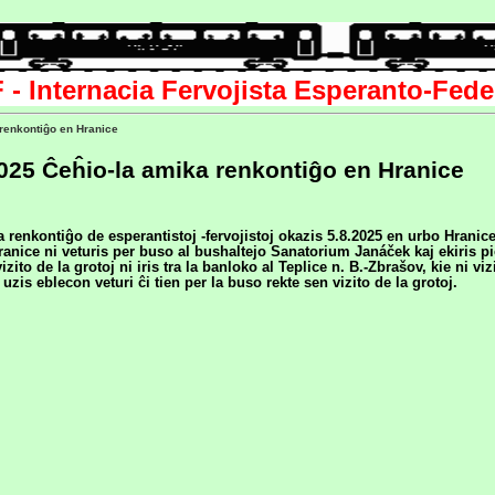
F - Internacia Fervojista Esperanto-Fede
renkontiĝo en Hranice
2025 Ĉeĥio-la amika renkontiĝo en Hranice
 renkontiĝo de esperantistoj -fervojistoj okazis 5.8.2025 en urbo Hranice
ranice ni veturis per buso al bushaltejo Sanatorium Janáček kaj ekiris pi
vizito de la grotoj ni iris tra la banloko al Teplice n. B.-Zbrašov, kie ni vi
uj uzis eblecon veturi ĉi tien per la buso rekte sen vizito de la grotoj.