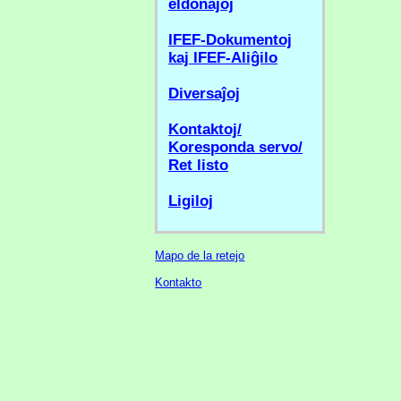
eldonaĵoj
IFEF-Dokumentoj
kaj IFEF-Aliĝilo
Diversaĵoj
Kontaktoj/
Koresponda servo/
Ret listo
Ligiloj
Mapo de la retejo
Kontakto