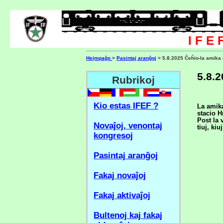
I F E 
Hejmpaĝo
>
Pasintaj aranĝoj
> 5.8.2025 Ĉeĥio-la amika 
5.8.
Rubrikoj
Kio estas IFEF ?
La amika
stacio H
Post la 
Novaĵoj, venontaj
tiuj, ki
kongresoj
Pasintaj aranĝoj
Fakaj novaĵoj
Fakaj aktivaĵoj
Bultenoj kaj fakaj