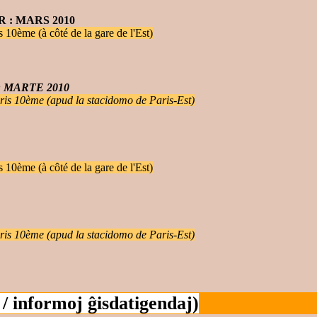
R : MARS 2010
10ème (à côté de la gare de l'Est)
: MARTE 2010
ris 10ème (apud la stacidomo de Paris-Est)
10ème (à côté de la gare de l'Est)
ris 10ème (apud la stacidomo de Paris-Est)
 / informoj ĝisdatigendaj)