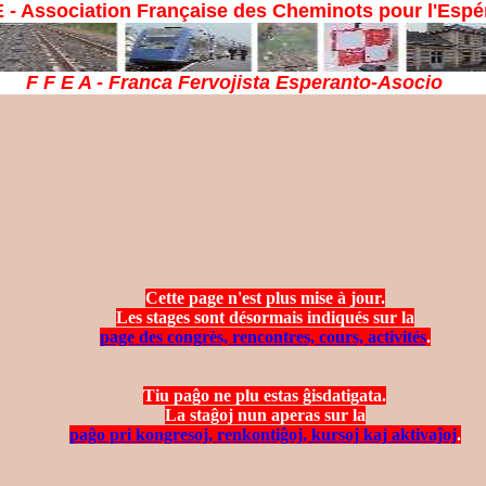
E - Association Française des Cheminots pour l'Espé
F F E A - Franca Fervojista Esperanto-Asocio
Cette page n'est plus mise à jour.
Les stages sont désormais indiqués sur la
page des congrès, rencontres, cours, activités
.
Tiu paĝo ne plu estas ĝisdatigata.
La staĝoj nun aperas sur la
paĝo pri kongresoj, renkontiĝoj, kursoj kaj aktivaĵoj
.