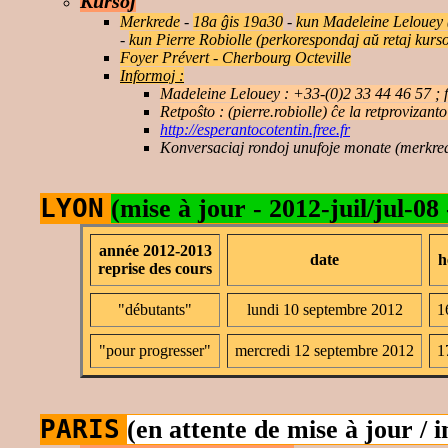
Kursoj
Merkrede
-
18a ĝis 19a30
-
kun Madeleine Lelouey (
-
kun Pierre Robiolle (perkorespondaj aŭ retaj kurso
Foyer Prévert - Cherbourg Octeville
Informoj :
Madeleine Lelouey : +33-(0)2 33 44 46 57 ; f
Retpoŝto : (pierre.robiolle) ĉe la retprovizan
http://esperantocotentin.free.fr
Konversaciaj rondoj unufoje monate (merkre
LYON
(mise à jour - 2012-juil/jul-08
année 2012-2013
date
h
reprise des cours
"débutants"
lundi 10 septembre 2012
1
"pour progresser"
mercredi 12 septembre 2012
1
PARIS
(en attente de mise à jour / 