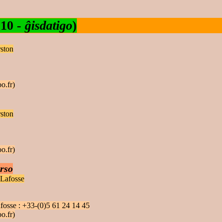
-10 -
ĝisdatigo
)
ston
o.fr)
ston
o.fr)
rso
Lafosse
fosse : +33-(0)5 61 24 14 45
o.fr)