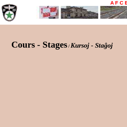
A F C 
Cours - Stages
Kursoj - Staĝoj
/