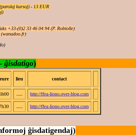
parolaj kursoj)
-
13 EUR
j)
aks +33-(0)2 33 46 04 94 (P. Robiolle)
to (wanadoo.fr)
do)
 -
ĝisdatigo
)
eure
lieu
contact
6h00
.....
http://ffea-liono.over-blog.com
7h30
.....
http://ffea-liono.over-blog.com
informoj ĝisdatigendaj)