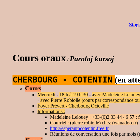
Stage
.
Cours oraux
Parolaj kursoj
/
CHERBOURG - COTENTIN
(en att
Cours
Mercredi
-
18 h à 19 h 30
-
avec Madeleine Lelouey
-
avec Pierre Robiolle (cours par correspondance ou 
Foyer Prévert - Cherbourg Octeville
Informations :
Madeleine Lelouey : +33-(0)2 33 44 46 57 ; f
Courriel : (pierre.robiolle) chez (wanadoo.fr)
http://esperantocotentin.free.fr
Réunions de conversation une fois par mois (