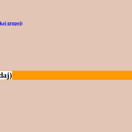
okaj grupoj)
daj)