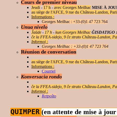
Cours de premier niveau
Jeudi
-
17 h
-
avec Georges Meilhac
MISE À JOU
au siège de l'AFCE, 9 rue du Château-Landon, Paris 
Informations :
Georges Meilhac : +33-(0)1 47 723 764
Unua nivelo
Ĵaŭde
-
17 h
-
kun Georges Meilhac
ĜISDATIGO 
ĉe la FFEA-sidejo, 9 ĉe strato Château-Landon, Pa
Informoj :
Georges Meilhac : +33-(0)1 47 723 764
Réunion de conversation
au siège de l'AFCE, 9 rue du Château-Landon, Paris 
Informations :
Courriel
Konversacia rondo
ĉe la FFEA-sidejo, 9 ĉe strato Château-Landon, Pa
Informoj :
Retpoŝto
QUIMPER
(en attente de mise à jour