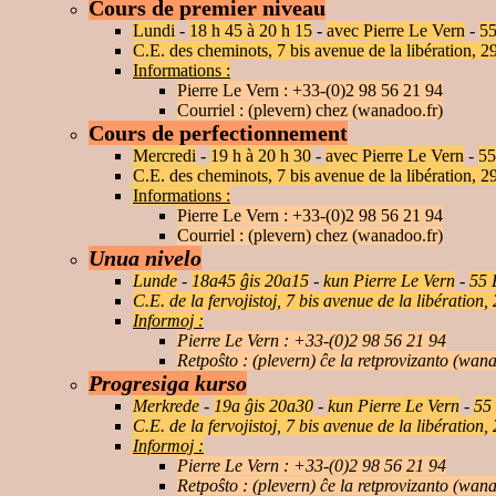
Cours de premier niveau
Lundi
-
18 h 45 à 20 h 15
-
avec Pierre Le Vern
-
5
C.E. des cheminots, 7 bis avenue de la libération,
Informations :
Pierre Le Vern : +33-(0)2 98 56 21 94
Courriel : (plevern) chez (wanadoo.fr)
Cours de perfectionnement
Mercredi
-
19 h à 20 h 30
-
avec Pierre Le Vern
-
5
C.E. des cheminots, 7 bis avenue de la libération,
Informations :
Pierre Le Vern : +33-(0)2 98 56 21 94
Courriel : (plevern) chez (wanadoo.fr)
Unua nivelo
Lunde
-
18a45 ĝis 20a15
-
kun Pierre Le Vern
-
55
C.E. de la fervojistoj, 7 bis avenue de la libératio
Informoj :
Pierre Le Vern : +33-(0)2 98 56 21 94
Retpoŝto : (plevern) ĉe la retprovizanto (wan
Progresiga kurso
Merkrede
-
19a ĝis 20a30
-
kun Pierre Le Vern
-
55
C.E. de la fervojistoj, 7 bis avenue de la libératio
Informoj :
Pierre Le Vern : +33-(0)2 98 56 21 94
Retpoŝto : (plevern) ĉe la retprovizanto (wan