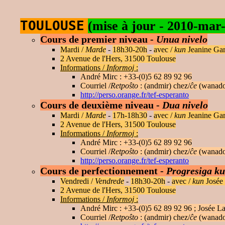
TOULOUSE
(mise à jour - 2010-mar
Cours de premier niveau -
Unua nivelo
Mardi /
Marde
-
18h30-20h
-
avec /
kun
Jeanine Gar
2 Avenue de l'Hers, 31500 Toulouse
Informations /
Informoj
:
André Mirc : +33-(0)5 62 89 92 96
Courriel /
Retpoŝto
: (andmir) chez/
ĉe
(wanado
http://perso.orange.fr/tef-esperanto
Cours de deuxième niveau -
Dua nivelo
Mardi /
Marde
-
17h-18h30
-
avec /
kun
Jeanine Gar
2 Avenue de l'Hers, 31500 Toulouse
Informations /
Informoj
:
André Mirc : +33-(0)5 62 89 92 96
Courriel /
Retpoŝto
: (andmir) chez/
ĉe
(wanado
http://perso.orange.fr/tef-esperanto
Cours de perfectionnement -
Progresiga ku
Vendredi /
Vendrede
-
18h30-20h
-
avec /
kun
Josée 
2 Avenue de l'Hers, 31500 Toulouse
Informations /
Informoj
:
André Mirc : +33-(0)5 62 89 92 96 ; Josée La
Courriel /
Retpoŝto
: (andmir) chez/
ĉe
(wanado