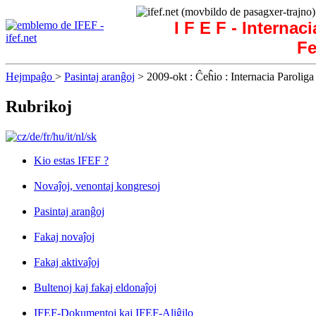
I F E F - Internac
Fe
Hejmpaĝo
>
Pasintaj aranĝoj
> 2009-okt : Ĉeĥio : Internacia Parolig
Rubrikoj
Kio estas IFEF ?
Novaĵoj, venontaj kongresoj
Pasintaj aranĝoj
Fakaj novaĵoj
Fakaj aktivaĵoj
Bultenoj kaj fakaj eldonaĵoj
IFEF-Dokumentoj kaj IFEF-Aliĝilo