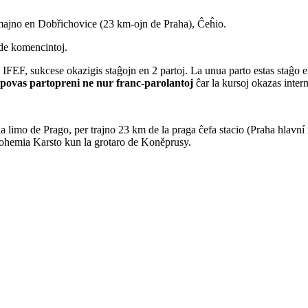
emajno en Dobřichovice (23 km-ojn de Praha), Ĉeĥio.
j de komencintoj.
e IFEF, sukcese okazigis staĝojn en 2 partoj. La unua parto estas staĝo 
povas partopreni ne nur franc-parolantoj
ĉar la kursoj okazas intern
 limo de Prago, per trajno 23 km de la praga ĉefa stacio (Praha hlavní 
 Bohemia Karsto kun la grotaro de Koněprusy.