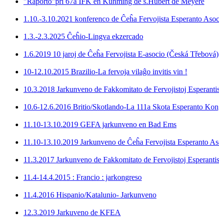
"Raporto"pri 67a IFK en Kunming de s.Hubert de Meyere
1.10.-3.10.2021 konferenco de Ĉeĥa Fervojista Esperanto Asoc
1.3.-2.3.2025 Ĉeĥio-Lingva ekzercado
1.6.2019 10 jaroj de Ĉeĥa Fervojista E-asocio (Česká Třebová)
10-12.10.2015 Brazilio-La fervoja vilaĝo invitis vin !
10.3.2018 Jarkunveno de Fakkomitato de Fervojistoj Esperantis
10.6-12.6.2016 Britio/Skotlando-La 111a Skota Esperanto Kon
11.10-13.10.2019 GEFA jarkunveno en Bad Ems
11.10-13.10.2019 Jarkunveno de Ĉeĥa Fervojista Esperanto As
11.3.2017 Jarkunveno de Fakkomitato de Fervojistoj Esperantis
11.4-14.4.2015 : Francio : jarkongreso
11.4.2016 Hispanio/Katalunio- Jarkunveno
12.3.2019 Jarkuveno de KFEA