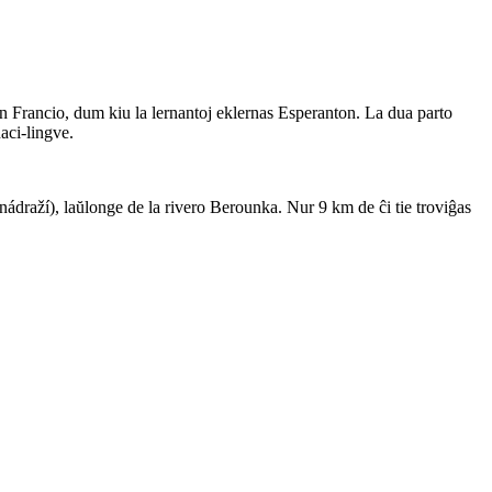
en Francio, dum kiu la lernantoj eklernas Esperanton. La dua parto
aci-lingve.
nádraží), laŭlonge de la rivero Berounka. Nur 9 km de ĉi tie troviĝas