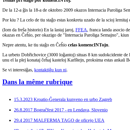
Temas pri staĝo por komencINToj.
De la 12-a ĝis la 18-a de oktobro 2009 okazos Internacia Paroliga S
Por kiu ? La celo de tiu staĝo estas konkreta uzado de la scioj lernita
(Iom da freŝa historio) En la lastaj jaroj,
FFEA
, franca landa asocio d
okazas en Ĉeĥio, per okazigo de "Internacia Paroliga Semajno", kiun
Nepre atentu, ke tiu staĝo en Ĉeĥio
celas komencINTojn
.
La urbeto Dobřichovice (3000 loĝantoj) situas 8 km sudokcidente de la
unu el la plej konataj ĉeĥaj kasteloj Karlštejn, proksima estas ankaŭ
Se vi interesiĝas,
kontaktiĝu kun ni
.
Dans la même rubrique
15.3.2023 Kroatio-Ĝenerala kunveno en urbo Zagreb
26.8.2017 Bograĉfest 2017 - en Lendava, Slovenio
29.4 2017 MALFERMA TAGO de oficejo UEA